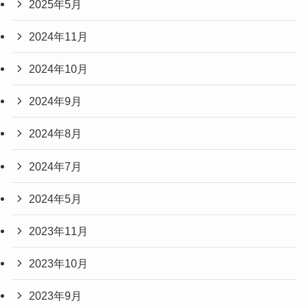
2025年5月
2024年11月
2024年10月
2024年9月
2024年8月
2024年7月
2024年5月
2023年11月
2023年10月
2023年9月