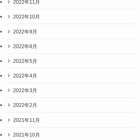
2022年11月
2022年10月
2022年9月
2022年8月
2022年5月
2022年4月
2022年3月
2022年2月
2021年11月
2021年10月