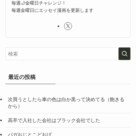
毎週🌙金曜日チャレンジ！
毎週金曜日にエッセイ漫画を更新します
最近の投稿
次買うとしたら車の色は白か黒って決めてる（飽きる
から）
高卒で入社した会社はブラック会社でした
パガおじとこどおば