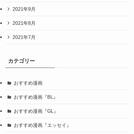
2021年9月
2021年8月
2021年7月
カテゴリー
おすすめ漫画
おすすめ漫画『BL』
おすすめ漫画『GL』
おすすめ漫画『エッセイ』