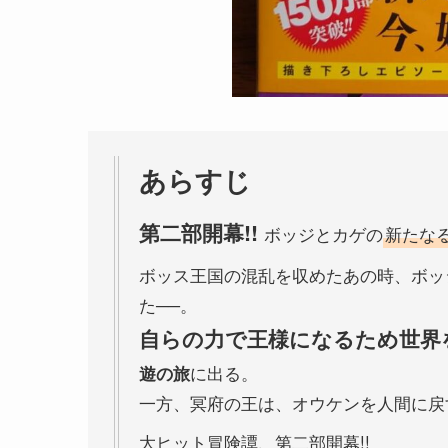
あらすじ
第二部開幕!!
ボッジとカゲの
新たな
ボッス王国の混乱を収めたあの時、ボッ
た──。
自らの力で王様になるため世界
に出る。
遊の旅
一方、冥府の王は、オウケンを人間に戻
大ヒット冒険譚、第二部開幕!!