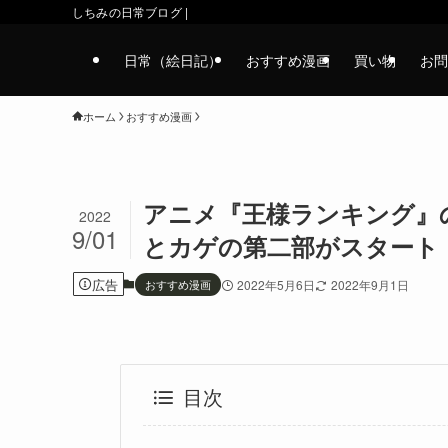
しちみの日常ブログ |
日常（絵日記）
おすすめ漫画
買い物
お問
ホーム
おすすめ漫画
アニメ『王様ランキング』
2022
9/01
とカゲの第二部がスタート
広告
おすすめ漫画
2022年5月6日
2022年9月1日
目次