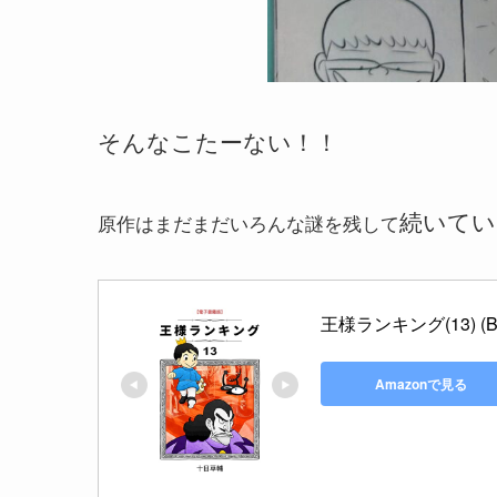
そんなこたーない！！
続いてい
原作はまだまだいろんな謎を残して
王様ランキング(13) (BL
Amazonで見る