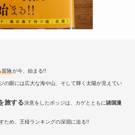
る冒険
が今、始まる!!
ジの眼には広大な海や山、そして輝く太陽が見えてい
を旅する
決意をしたボッジは、カゲとともに
諸国漫
すため、王様ランキングの深淵に迫る!!