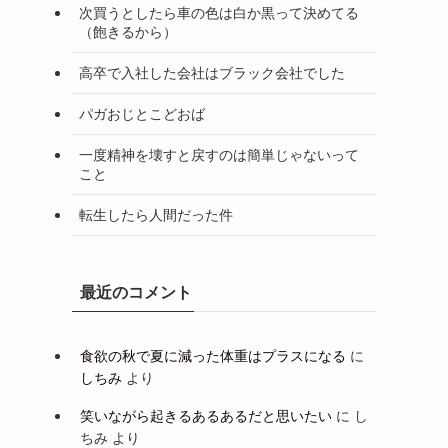
次買うとしたら車の色は白か黒って決めてる
（飽きるから）
高卒で入社した会社はブラック会社でした
パガおじとこどおば
一度精神を壊すと戻すのは簡単じゃないって
こと
転生したら人間だった件
最近のコメント
食欲の秋で夏に減った体重はプラスになる
に
しちみ
より
笑いながら起きるあるあるだと思いたい
に
し
ちみ
より