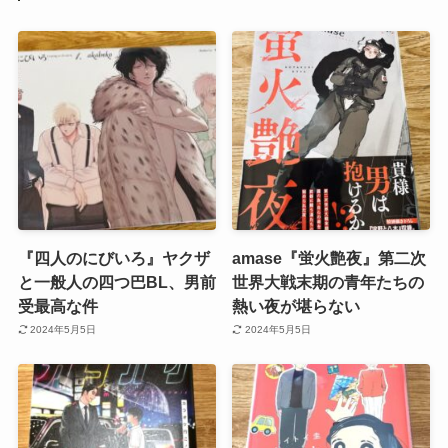
『四人のにびいろ』ヤクザ
amase『蛍火艶夜』第二次
と一般人の四つ巴BL、男前
世界大戦末期の青年たちの
受最高な件
熱い夜が堪らない
2024年5月5日
2024年5月5日