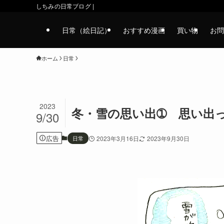
しちみの日常ブログ |
日常（絵日記）
おすすめ漫画
買い物
お問
ホーム
日常
2023
冬・雪の思い出➀ 思い出
9/30
広告
日常
2023年3月16日
2023年9月30日