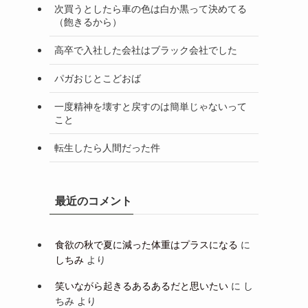
次買うとしたら車の色は白か黒って決めてる
（飽きるから）
高卒で入社した会社はブラック会社でした
パガおじとこどおば
一度精神を壊すと戻すのは簡単じゃないって
こと
転生したら人間だった件
最近のコメント
食欲の秋で夏に減った体重はプラスになる
に
しちみ
より
笑いながら起きるあるあるだと思いたい
に
し
ちみ
より